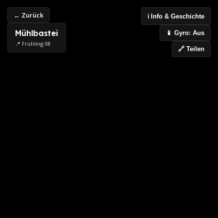
← Zurück
ℹ️ Info & Geschichte
Mühlbastei
📱 Gyro: Aus
📍 Frühling 08
🔗 Teilen