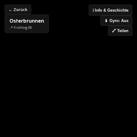
← Zurück
ℹ️ Info & Geschichte
Osterbrunnen
📱 Gyro: Aus
📍 Frühling 08
🔗 Teilen