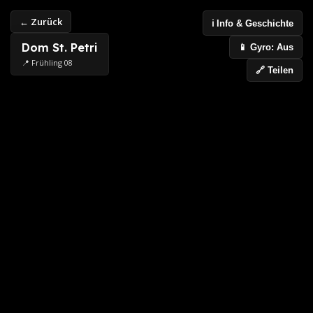
← Zurück
ℹ️ Info & Geschichte
Dom St. Petri
📱 Gyro: Aus
📍 Frühling 08
🔗 Teilen