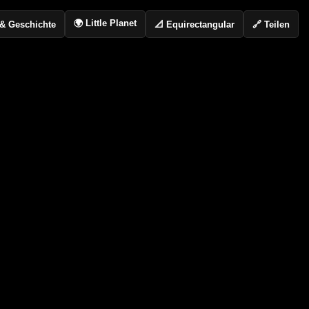
🌍 Little Planet
📐 Equirectangular
🔗 Teilen
o & Geschichte