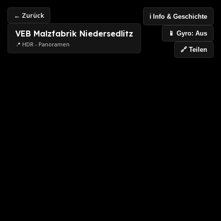
← Zurück
ℹ️ Info & Geschichte
VEB Malzfabrik Niedersedlitz
📱 Gyro: Aus
📍 HDR - Panoramen
🔗 Teilen