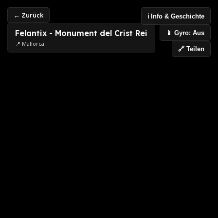
← Zurück
ℹ️ Info & Geschichte
Felantix - Monument del Crist Rei
📱 Gyro: Aus
📍 Mallorca
🔗 Teilen