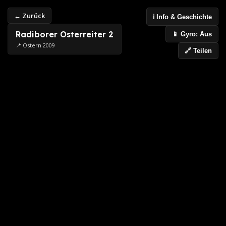
← Zurück
ℹ️ Info & Geschichte
Radiborer Osterreiter 2
📱 Gyro: Aus
📍 Ostern 2009
🔗 Teilen