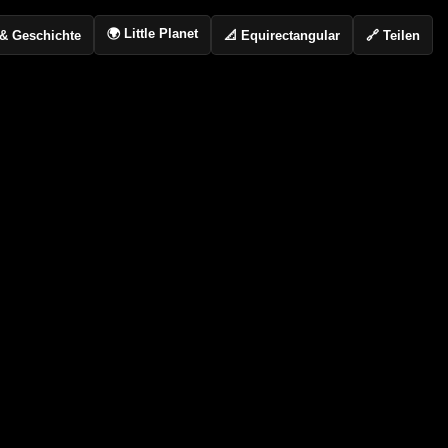
🌍 Little Planet
📐 Equirectangular
🔗 Teilen
o & Geschichte