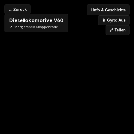
← Zurück
ℹ️ Info & Geschichte
Diesellokomotive V60
📱 Gyro: Aus
📍 Energiefabrik Knappenrode
🔗 Teilen