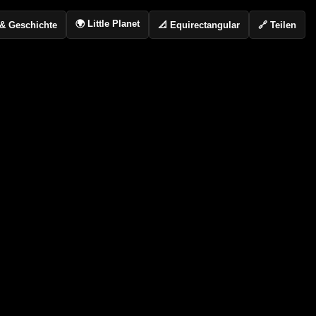
🌍 Little Planet
📐 Equirectangular
🔗 Teilen
o & Geschichte