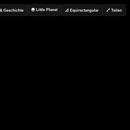
🌍 Little Planet
📐 Equirectangular
🔗 Teilen
o & Geschichte