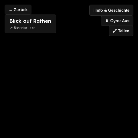
← Zurück
ℹ️ Info & Geschichte
Blick auf Rathen
📱 Gyro: Aus
📍 Basteibrücke
🔗 Teilen