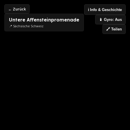
← Zurück
ℹ️ Info & Geschichte
Untere Affensteinpromenade
📱 Gyro: Aus
📍 Sächsische Schweiz
🔗 Teilen