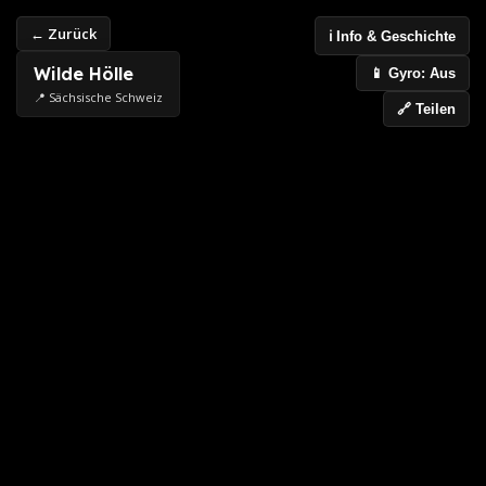
← Zurück
ℹ️ Info & Geschichte
Wilde Hölle
📱 Gyro: Aus
📍 Sächsische Schweiz
🔗 Teilen