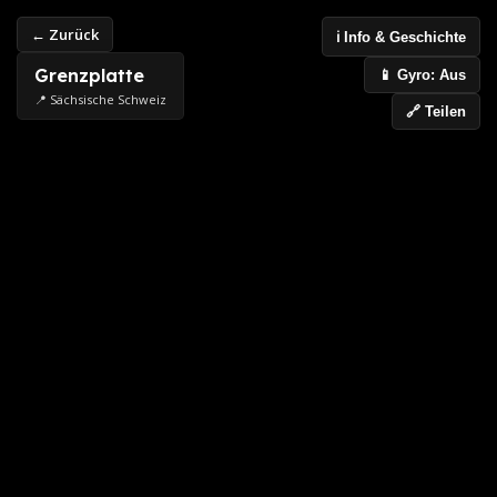
← Zurück
ℹ️ Info & Geschichte
Grenzplatte
📱 Gyro: Aus
📍 Sächsische Schweiz
🔗 Teilen