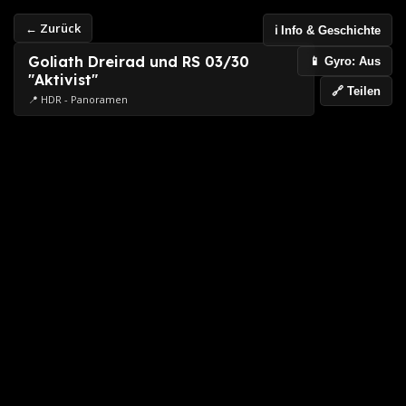
← Zurück
ℹ️ Info & Geschichte
Goliath Dreirad und RS 03/30
📱 Gyro: Aus
"Aktivist"
🔗 Teilen
📍 HDR - Panoramen