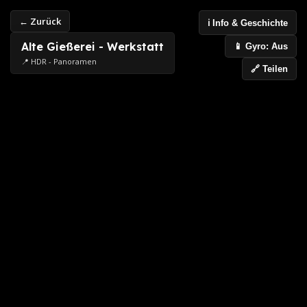
← Zurück
ℹ️ Info & Geschichte
Alte Gießerei - Werkstatt
📱 Gyro: Aus
📍 HDR - Panoramen
🔗 Teilen