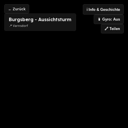
← Zurück
ℹ️ Info & Geschichte
Burgsberg - Aussichtsturm
📱 Gyro: Aus
📍 Varnsdorf
🔗 Teilen