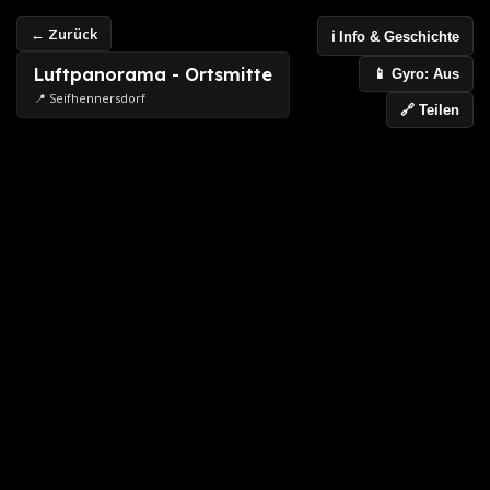
← Zurück
ℹ️ Info & Geschichte
Luftpanorama - Ortsmitte
📱 Gyro: Aus
📍 Seifhennersdorf
🔗 Teilen