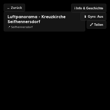
← Zurück
ℹ️ Info & Geschichte
Luftpanorama - Kreuzkirche
📱 Gyro: Aus
Seifhennersdorf
🔗 Teilen
📍 Seifhennersdorf