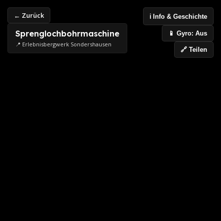
← Zurück
ℹ️ Info & Geschichte
Sprenglochbohrmaschine
📱 Gyro: Aus
📍 Erlebnisbergwerk Sondershausen
🔗 Teilen