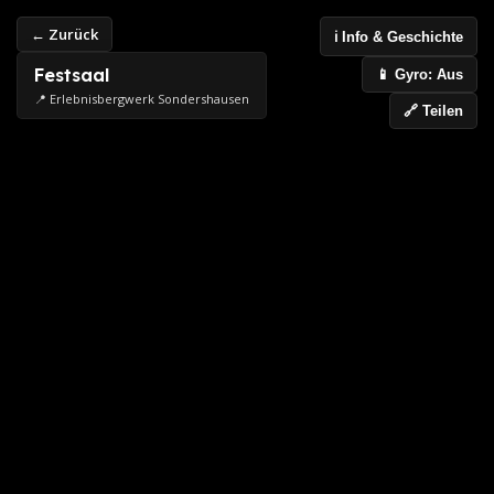
← Zurück
ℹ️ Info & Geschichte
Festsaal
📱 Gyro: Aus
📍 Erlebnisbergwerk Sondershausen
🔗 Teilen