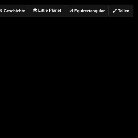
🌍 Little Planet
📐 Equirectangular
🔗 Teilen
o & Geschichte