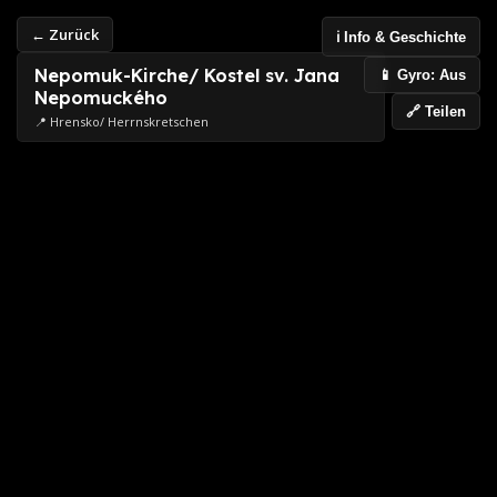
← Zurück
ℹ️ Info & Geschichte
Nepomuk-Kirche/ Kostel sv. Jana
📱 Gyro: Aus
Nepomuckého
🔗 Teilen
📍 Hrensko/ Herrnskretschen