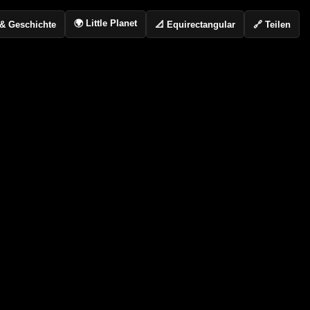
🌍 Little Planet
📐 Equirectangular
🔗 Teilen
o & Geschichte