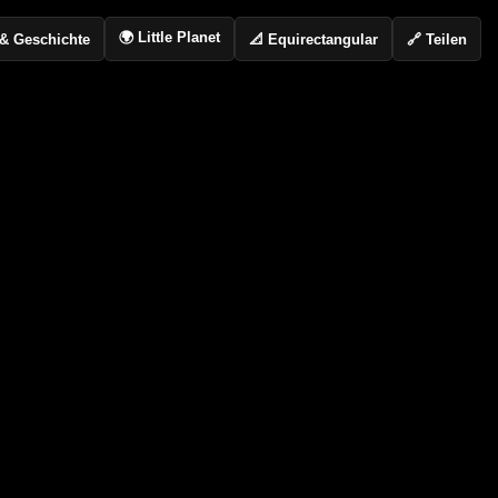
🌍 Little Planet
📐 Equirectangular
🔗 Teilen
o & Geschichte