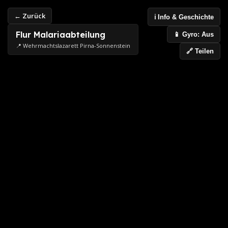
← Zurück
ℹ️ Info & Geschichte
Flur Malariaabteilung
📱 Gyro: Aus
📍 Wehrmachtslazarett Pirna-Sonnenstein
🔗 Teilen