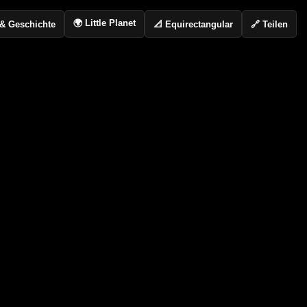
🌍 Little Planet
📐 Equirectangular
🔗 Teilen
o & Geschichte