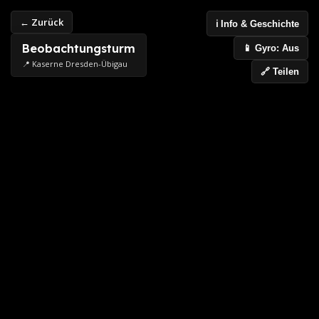
← Zurück
ℹ️ Info & Geschichte
Beobachtungsturm
📱 Gyro: Aus
📍 Kaserne Dresden-Übigau
🔗 Teilen