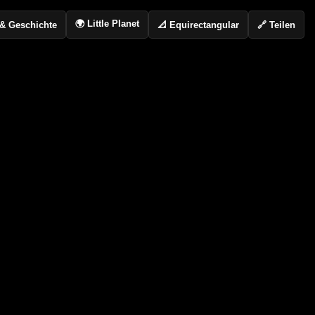
🌍 Little Planet
📐 Equirectangular
🔗 Teilen
o & Geschichte