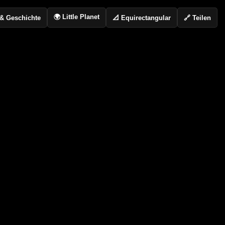
🌍 Little Planet
📐 Equirectangular
🔗 Teilen
o & Geschichte