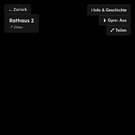
← Zurück
ℹ️ Info & Geschichte
Rathaus 2
📱 Gyro: Aus
📍 Zittau
🔗 Teilen