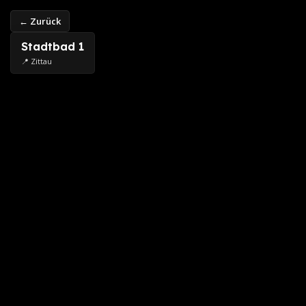
← Zurück
Stadtbad 1
📍 Zittau