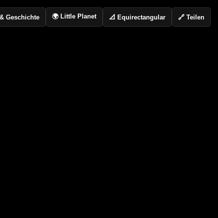
🌍 Little Planet
📐 Equirectangular
🔗 Teilen
o & Geschichte