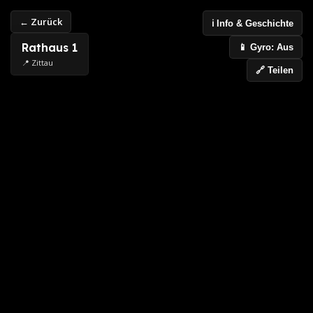
← Zurück
ℹ️ Info & Geschichte
Rathaus 1
📱 Gyro: Aus
📍 Zittau
🔗 Teilen