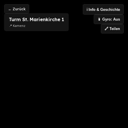
← Zurück
ℹ️ Info & Geschichte
Turm St. Marienkirche 1
📱 Gyro: Aus
📍 Kamenz
🔗 Teilen