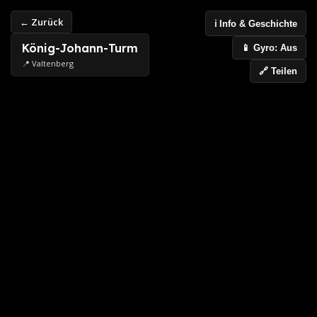
← Zurück
ℹ️ Info & Geschichte
König-Johann-Turm
📱 Gyro: Aus
📍 Valtenberg
🔗 Teilen