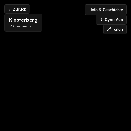
← Zurück
ℹ️ Info & Geschichte
Klosterberg
📱 Gyro: Aus
📍 Oberlausitz
🔗 Teilen