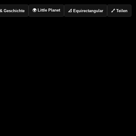
🌍 Little Planet
📐 Equirectangular
🔗 Teilen
o & Geschichte