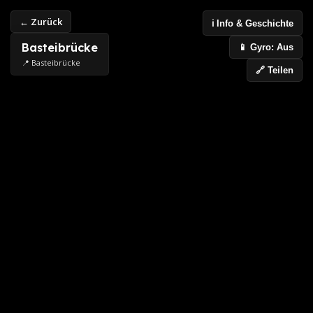
← Zurück
ℹ️ Info & Geschichte
Basteibrücke
📱 Gyro: Aus
📍 Basteibrücke
🔗 Teilen