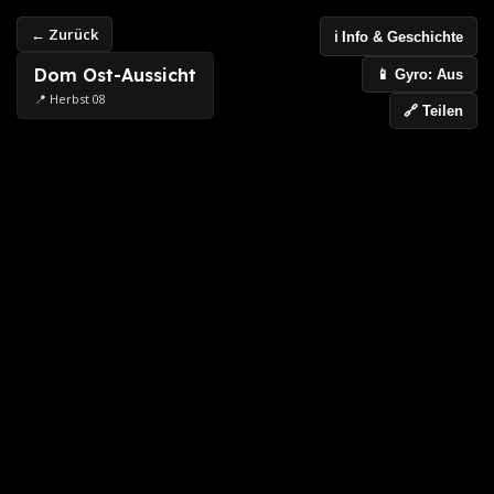
← Zurück
ℹ️ Info & Geschichte
Dom Ost-Aussicht
📱 Gyro: Aus
📍 Herbst 08
🔗 Teilen