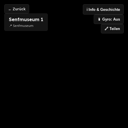
← Zurück
ℹ️ Info & Geschichte
Senfmuseum 1
📱 Gyro: Aus
📍 Senfmuseum
🔗 Teilen