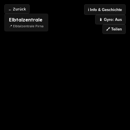
← Zurück
ℹ️ Info & Geschichte
Elbtalzentrale
📱 Gyro: Aus
📍 Elbtalzentrale Pirna
🔗 Teilen