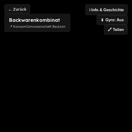
← Zurück
ℹ️ Info & Geschichte
Backwarenkombinat
📱 Gyro: Aus
📍 KonsumGenossenschaft Bautzen
🔗 Teilen