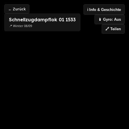
← Zurück
ℹ️ Info & Geschichte
Schnellzugdampflok 01 1533
📱 Gyro: Aus
📍 Winter 08/09
🔗 Teilen