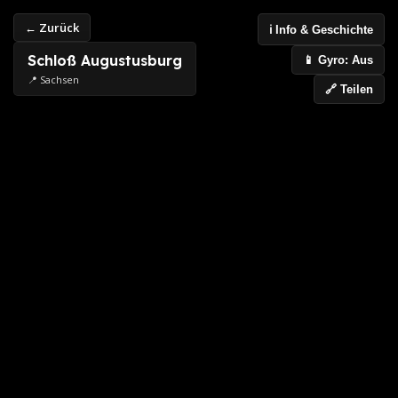
← Zurück
ℹ️ Info & Geschichte
Schloß Augustusburg
📱 Gyro: Aus
📍 Sachsen
🔗 Teilen