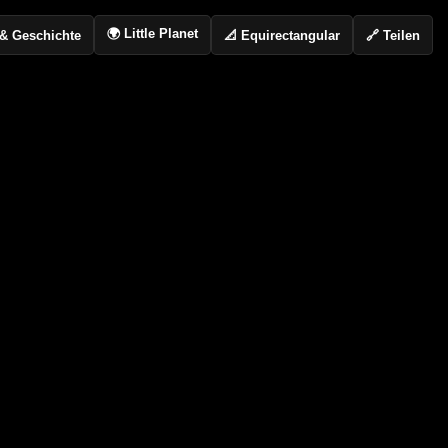
🌍 Little Planet
📐 Equirectangular
🔗 Teilen
o & Geschichte