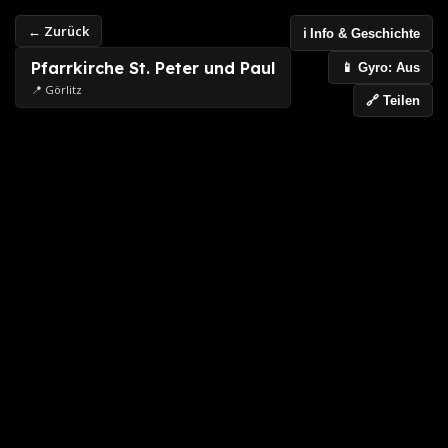
← Zurück
ℹ️ Info & Geschichte
Pfarrkirche St. Peter und Paul
📱 Gyro: Aus
📍 Görlitz
🔗 Teilen