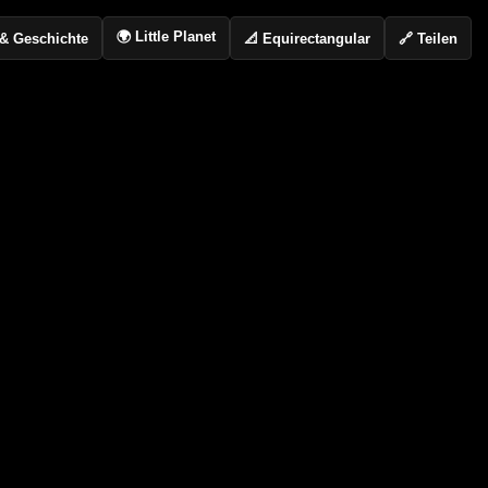
🌍 Little Planet
📐 Equirectangular
🔗 Teilen
o & Geschichte