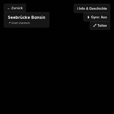
← Zurück
ℹ️ Info & Geschichte
Seebrücke Bansin
📱 Gyro: Aus
📍 Insel Usedom
🔗 Teilen