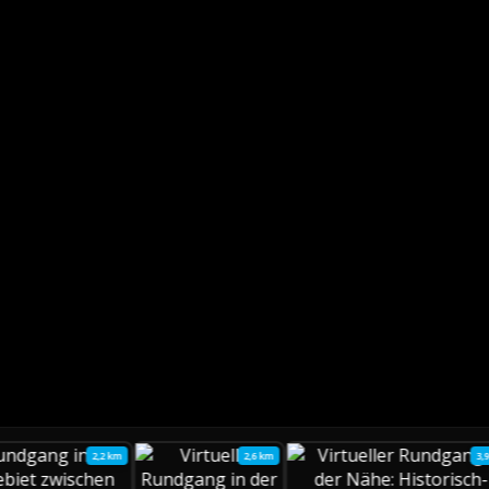
2,2 km
2,6 km
3,