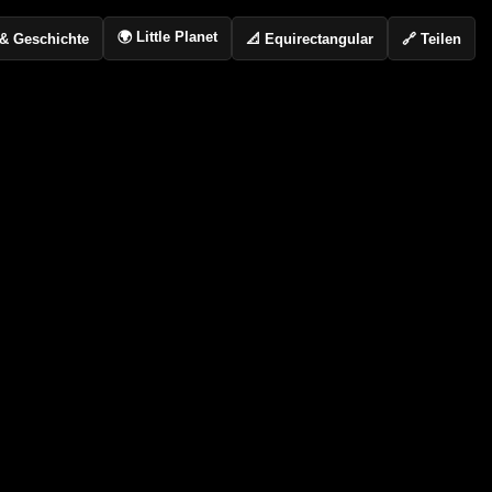
🌍 Little Planet
📐 Equirectangular
🔗 Teilen
o & Geschichte